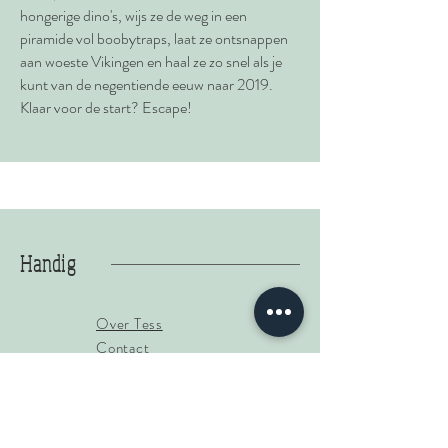
hongerige dino's, wijs ze de weg in een
piramide vol boobytraps, laat ze ontsnappen
aan woeste Vikingen en haal ze zo snel als je
kunt van de negentiende eeuw naar 2019.
Klaar voor de start? Escape!
Handig
Over Tess
Contact
Tess Dumitru
Tel:
0610016025