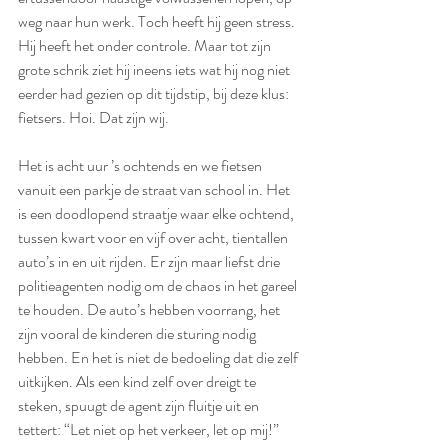
weg naar hun werk. Toch heeft hij geen stress. 
Hij heeft het onder controle. Maar tot zijn 
grote schrik ziet hij ineens iets wat hij nog niet 
eerder had gezien op dit tijdstip, bij deze klus: 
fietsers. Hoi. Dat zijn wij.
Het is acht uur ’s ochtends en we fietsen 
vanuit een parkje de straat van school in. Het 
is een doodlopend straatje waar elke ochtend, 
tussen kwart voor en vijf over acht, tientallen 
auto’s in en uit rijden. Er zijn maar liefst drie 
politieagenten nodig om de chaos in het gareel 
te houden. De auto’s hebben voorrang, het 
zijn vooral de kinderen die sturing nodig 
hebben. En het is niet de bedoeling dat die zelf 
uitkijken. Als een kind zelf over dreigt te 
steken, spuugt de agent zijn fluitje uit en 
tettert: “Let niet op het verkeer, let op mij!”