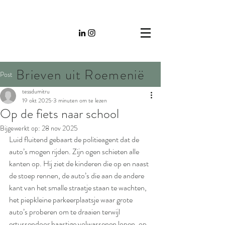
Brieven uit Roemenië
Post
tessdumitru
19 okt 2025
3 minuten om te lezen
Op de fiets naar school
Bijgewerkt op:
28 nov 2025
Luid fluitend gebaart de politieagent dat de 
auto’s mogen rijden. Zijn ogen schieten alle 
kanten op. Hij ziet de kinderen die op en naast 
de stoep rennen, de auto’s die aan de andere 
kant van het smalle straatje staan te wachten, 
het piepkleine parkeerplaatsje waar grote 
auto’s proberen om te draaien terwijl 
ertussendoor haastige volwassenen lopen, op 