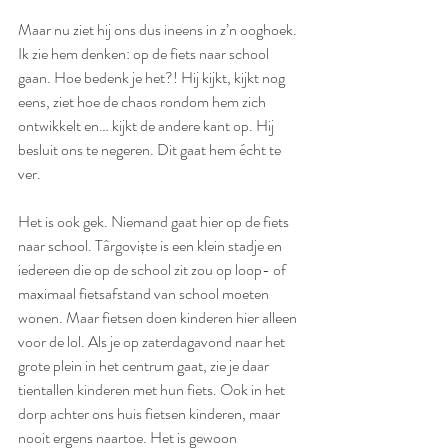
Maar nu ziet hij ons dus ineens in z’n ooghoek. 
Ik zie hem denken: op de fiets naar school 
gaan. Hoe bedenk je het?! Hij kijkt, kijkt nog 
eens, ziet hoe de chaos rondom hem zich 
ontwikkelt en… kijkt de andere kant op. Hij 
besluit ons te negeren. Dit gaat hem écht te 
ver.
Het is ook gek. Niemand gaat hier op de fiets 
naar school. 
Târgoviște
 is een klein stadje en 
iedereen die op de school zit zou op loop- of 
maximaal fietsafstand van school moeten 
wonen. Maar fietsen doen kinderen hier alleen 
voor de lol. Als je op zaterdagavond naar het 
grote plein in het centrum gaat, zie je daar 
tientallen kinderen met hun fiets. Ook in het 
dorp achter ons huis fietsen kinderen, maar 
nooit ergens naartoe. Het is gewoon 